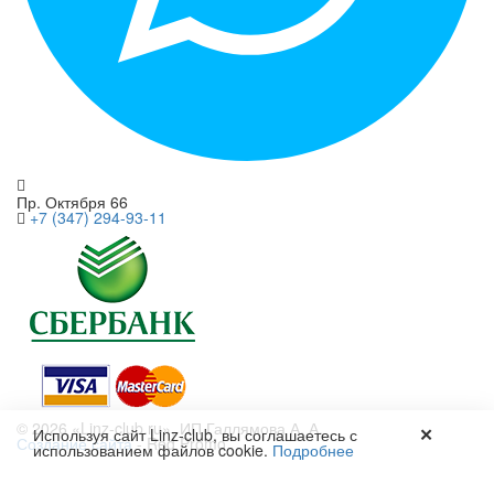
+7 (917) 470-04-12
Пр. Октября 66
+7 (347) 294-93-11
© 2026 «Linz-club.ru», ИП Галлямова А. А.
✕
Используя сайт Linz-club, вы соглашаетесь с
Создание сайта
- Red Promo
использованием файлов cookie.
Подробнее